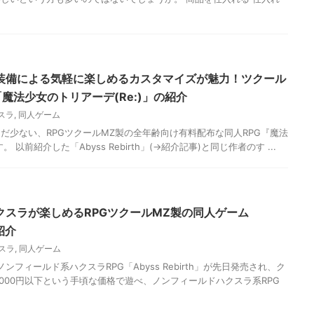
装備による気軽に楽しめるカスタマイズが魅力！ツクール
「魔法少女のトリアーデ(Re:)」の紹介
スラ
,
同人ゲーム
だ少ない、RPGツクールMZ製の全年齢向け有料配布な同人RPG『魔法
 以前紹介した「Abyss Rebirth」(→紹介記事)と同じ作者のす ...
クスラが楽しめるRPGツクールMZ製の同人ゲーム
の紹介
スラ
,
同人ゲーム
ンフィールド系ハクスラRPG「Abyss Rebirth」が先日発売され、ク
1000円以下という手頃な価格で遊べ、ノンフィールドハクスラ系RPG