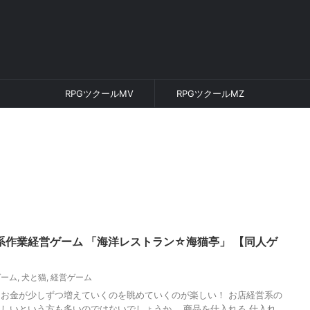
RPGツクールMV
RPGツクールMZ
系作業経営ゲーム 「海洋レストラン☆海猫亭」 【同人ゲ
ゲーム
,
犬と猫
,
経営ゲーム
お金が少しずつ増えていくのを眺めていくのが楽しい！ お店経営系の
しいという方も多いのではないでしょうか。 商品を仕入れる 仕入れ