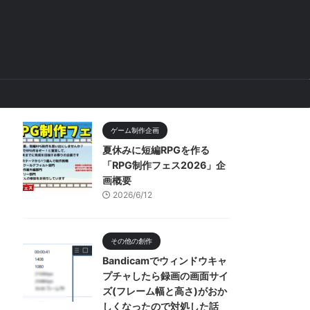
ゲーム制作企画
夏休みに短編RPGを作る
「RPG制作フェス2026」企
画概要
2026/6/12
その他の創作
Bandicamでウィンドウキャ
プチャしたら録画の画面サイ
ズ(フレーム幅と高さ)がおか
しくなったので対処した話