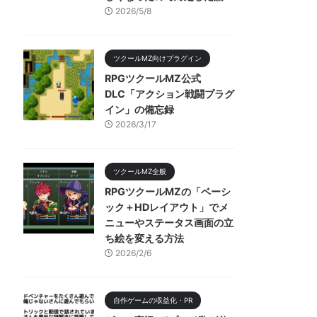
2026/5/8
ツクールMZ向けプラグイン
RPGツクールMZ公式
DLC「アクション戦闘プラグ
イン」の備忘録
2026/3/17
ツクールMZ全般
RPGツクールMZの「ベーシ
ック＋HDレイアウト」でメ
ニューやステータス画面の立
ち絵を変える方法
2026/2/6
自作ゲームの収益化・PR