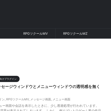
RPGツクールMV
RPGツクールMZ
向けプラグイン
メッセージウィンドウとメニューウィンドウの透明感を無く
イン
,
RPGツクールMV
,
メッセージ画面
,
メニュー画面
ニュー画面や会話を表示したときに、少し透過処理が行われています。
背景が表示されてしまいます。 しかし、例えばレトロゲーム風の作品