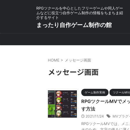
RPGツクールを中心としたフリーゲームや同人ゲー
ムなどに役立つ自作ゲーム制作の情報をちまちま紹
介するサイト
まったり自作ゲーム制作の館
HOME
>
メッセージ画面
メッセージ画面
ゲーム制作実例
ツクールMV
RPGツクールMVで
す方法
2021/11/24
MVプラグ
RPGツクールMVでは、メ
そのため、文字の後ろに薄く